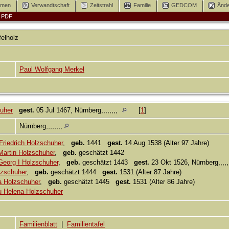
mmen
Verwandtschaft
Zeitstrahl
Familie
GEDCOM
Ände
|
PDF
felholz
Paul Wolfgang Merkel
huher
gest.
05 Jul 1467, Nürnberg,,,,,,,,
[
1
]
Nürnberg,,,,,,,,
Friedrich Holzschuher
,
geb.
1441
gest.
14 Aug 1538 (Alter 97 Jahre)
Martin Holzschuher
,
geb.
geschätzt 1442
Georg I Holzschuher
,
geb.
geschätzt 1443
gest.
23 Okt 1526, Nürnberg,,,,,
lzschuher
,
geb.
geschätzt 1444
gest.
1531 (Alter 87 Jahre)
 Holzschuher
,
geb.
geschätzt 1445
gest.
1531 (Alter 86 Jahre)
au Helena Holzschuher
Familienblatt
|
Familientafel