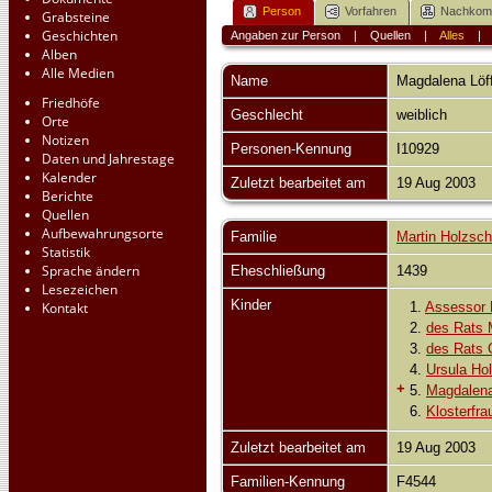
Person
Vorfahren
Nachko
Grabsteine
Geschichten
Angaben zur Person
|
Quellen
|
Alles
Alben
Alle Medien
Name
Magdalena
Löf
Friedhöfe
Geschlecht
weiblich
Orte
Notizen
Personen-Kennung
I10929
Daten und Jahrestage
Kalender
Zuletzt bearbeitet am
19 Aug 2003
Berichte
Quellen
Aufbewahrungsorte
Familie
Martin Holzsc
Statistik
Sprache ändern
Eheschließung
1439
Lesezeichen
Kinder
Kontakt
1.
Assessor 
2.
des Rats 
3.
des Rats 
4.
Ursula Ho
+
5.
Magdalena
6.
Klosterfr
Zuletzt bearbeitet am
19 Aug 2003
Familien-Kennung
F4544