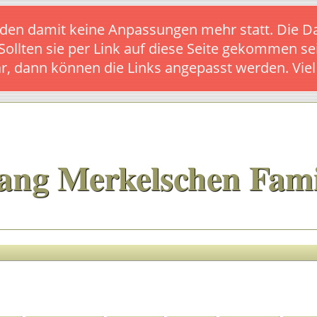
s finden damit keine Anpassungen mehr statt. Die
 Sollten sie per Link auf diese Seite gekommen se
ar, dann können die Links angepasst werden. Vie
ang Merkelschen Fami