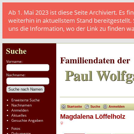
Ab 1. Mai 2023 ist diese Seite Archiviert. E
weiterhin in aktuellstem Stand bereitgestellt.
uns die Information, wo der Link zu finden w
Suche
Familiendaten der
Vorname:
Paul Wolfg
Nachname:
Erweiterte Suche
Nachnamen
Startseite
Suche
Anmelden
Anmelden
Aktuelles
Magdalena Löffelholz
Gesuchte Angaben
Fotos
Dokumente