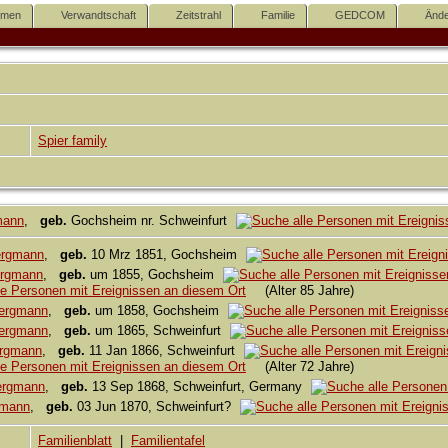
mmen
Verwandtschaft
Zeitstrahl
Familie
GEDCOM
Ände
Spier family
mann
,
geb.
Gochsheim nr. Schweinfurt
ergmann
,
geb.
10 Mrz 1851, Gochsheim
ergmann
,
geb.
um 1855, Gochsheim
(Alter 85 Jahre)
Bergmann
,
geb.
um 1858, Gochsheim
Bergmann
,
geb.
um 1865, Schweinfurt
ergmann
,
geb.
11 Jan 1866, Schweinfurt
(Alter 72 Jahre)
ergmann
,
geb.
13 Sep 1868, Schweinfurt, Germany
gmann
,
geb.
03 Jun 1870, Schweinfurt?
Familienblatt
|
Familientafel