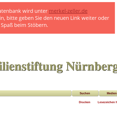
 Datenbank wird unter
merkel-zeller.de
in, bitte geben Sie den neuen Link weiter oder
l Spaß beim Stöbern.
lienstiftung Nürnber
Suchen
Medien
Drucken
Lesezeichen 