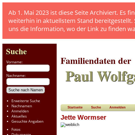
Ab 1. Mai 2023 ist diese Seite Archiviert. E
weiterhin in aktuellstem Stand bereitgestellt.
uns die Information, wo der Link zu finden w
Suche
Familiendaten der
Vorname:
Paul Wolfg
Nachname:
Erweiterte Suche
Nachnamen
Startseite
Suche
Anmelden
Anmelden
Aktuelles
Jette Wormser
Gesuchte Angaben
Fotos
Dokumente