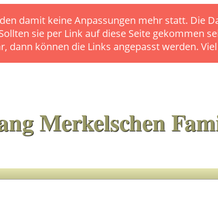
s finden damit keine Anpassungen mehr statt. Die
 Sollten sie per Link auf diese Seite gekommen se
ar, dann können die Links angepasst werden. Vie
ang Merkelschen Fami