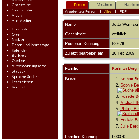
Grabsteine
Person
Vorfahren
Nachko
Geschichten
Angaben zur Person
|
Alles
|
PDF
Alben
Alle Medien
Name
Jette
Wormser
Friedhöfe
Orte
Geschlecht
weiblich
Notizen
Personen-Kennung
I00479
Daten und Jahrestage
Kalender
Zuletzt bearbeitet am
16 Feb 2009
Berichte
Quellen
Aufbewahrungsorte
Familie
Karlman Berg
Statistik
Sprache ändern
Kinder
1.
Nathan B
Lesezeichen
2.
Sophie B
Kontakt
3.
Rosette 
4.
Michael 
5.
Philipp B
6.
Hedwig B
7.
Julie Ber
Familien-Kennung
F00079