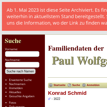
Ab 1. Mai 2023 ist diese Seite Archiviert. E
weiterhin in aktuellstem Stand bereitgestellt.
uns die Information, wo der Link zu finden w
Suche
Familiendaten der
Vorname:
Paul Wolfg
Nachname:
Erweiterte Suche
Nachnamen
Startseite
Suche
Anmelden
Anmelden
Aktuelles
Konrad Schmid
Gesuchte Angaben
- 1622
Fotos
Dokumente