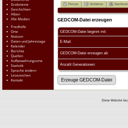
Grabsteine
Person
Vorfahren
Nachko
Geschichten
Alben
Alle Medien
GEDCOM-Datei erzeugen
Friedhöfe
Orte
GEDCOM-Datei beginnt mit:
Notizen
Daten und Jahrestage
E-Mail:
Kalender
Berichte
GEDCOM-Datei erzeugen ab:
Quellen
Aufbewahrungsorte
Anzahl Generationen:
Statistik
Sprache ändern
Lesezeichen
Kontakt
Diese Website läu