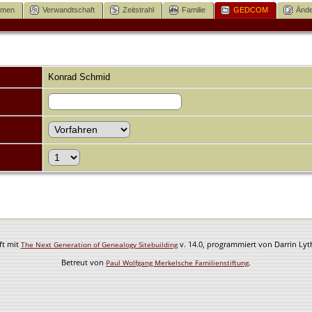
mmen
Verwandtschaft
Zeitstrahl
Familie
GEDCOM
Ände
Konrad Schmid
ft mit
v. 14.0, programmiert von Darrin Ly
The Next Generation of Genealogy Sitebuilding
Betreut von
.
Paul Wolfgang Merkelsche Familienstiftung