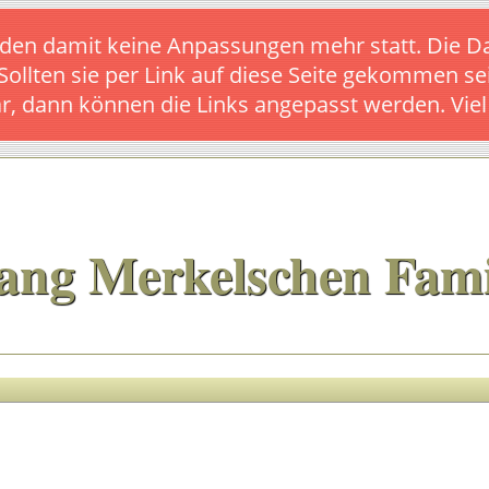
s finden damit keine Anpassungen mehr statt. Die
 Sollten sie per Link auf diese Seite gekommen se
ar, dann können die Links angepasst werden. Vie
ang Merkelschen Fami