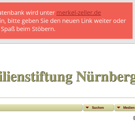
 Datenbank wird unter
merkel-zeller.de
in, bitte geben Sie den neuen Link weiter oder
l Spaß beim Stöbern.
lienstiftung Nürnber
Suchen
Medien