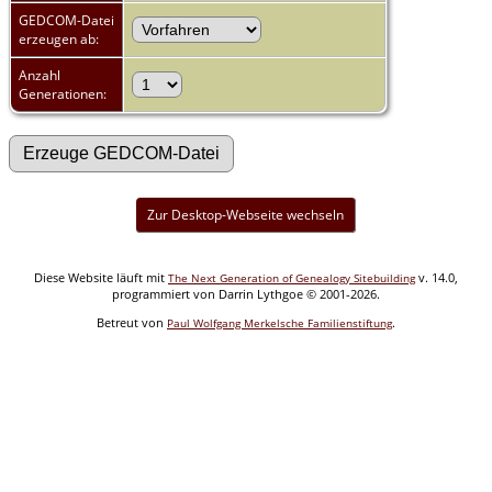
GEDCOM-Datei
erzeugen ab:
Anzahl
Generationen:
Zur Desktop-Webseite wechseln
Diese Website läuft mit
v. 14.0,
The Next Generation of Genealogy Sitebuilding
programmiert von Darrin Lythgoe © 2001-2026.
Betreut von
.
Paul Wolfgang Merkelsche Familienstiftung