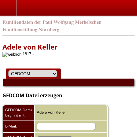
english
Familiendaten der Paul Wolfgang Merkelschen
Familienstiftung Nürnberg
Adele von Keller
1817 -
GEDCOM-Datei erzeugen
GEDCOM-Datei
Adele von Keller
beginnt mit:
E-Mail: