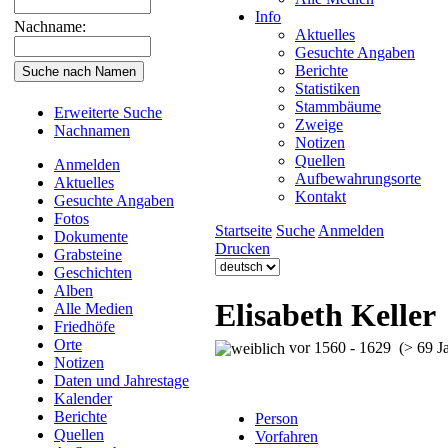
Info
Nachname:
Aktuelles
Gesuchte Angaben
Berichte
Statistiken
Stammbäume
Erweiterte Suche
Zweige
Nachnamen
Notizen
Quellen
Anmelden
Aufbewahrungsorte
Aktuelles
Kontakt
Gesuchte Angaben
Fotos
Startseite
Suche
Anmelden
Dokumente
Drucken
Grabsteine
Geschichten
Alben
Elisabeth Keller
Alle Medien
Friedhöfe
Orte
vor 1560 - 1629 (> 69 Ja
Notizen
Daten und Jahrestage
Kalender
Berichte
Person
Quellen
Vorfahren