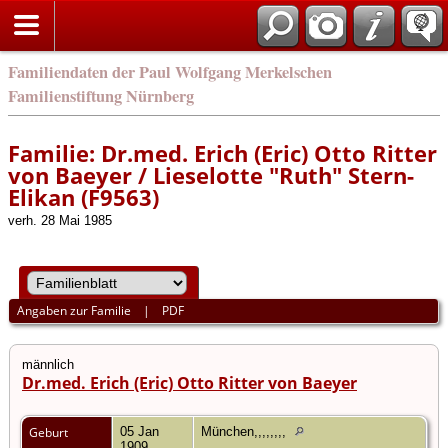
english
Familiendaten der Paul Wolfgang Merkelschen
Familienstiftung Nürnberg
Familie: Dr.med. Erich (Eric) Otto Ritter
von Baeyer / Lieselotte "Ruth" Stern-
Elikan (F9563)
verh. 28 Mai 1985
Angaben zur Familie
|
PDF
männlich
Dr.med. Erich (Eric) Otto Ritter von Baeyer
Geburt
05 Jan
München,,,,,,,,
1909