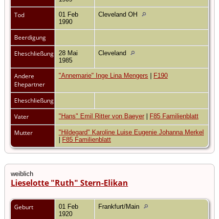
Tod
01 Feb
Cleveland OH
1990
Beerdigung
Eheschließung
28 Mai
Cleveland
1985
Andere
"Annemarie" Inge Lina Mengers
|
F190
Ehepartner
Eheschließung
Vater
"Hans" Emil Ritter von Baeyer
|
F85 Familienblatt
Mutter
"Hildegard" Karoline Luise Eugenie Johanna Merkel
|
F85 Familienblatt
weiblich
Lieselotte "Ruth" Stern-Elikan
Geburt
01 Feb
Frankfurt/Main
1920