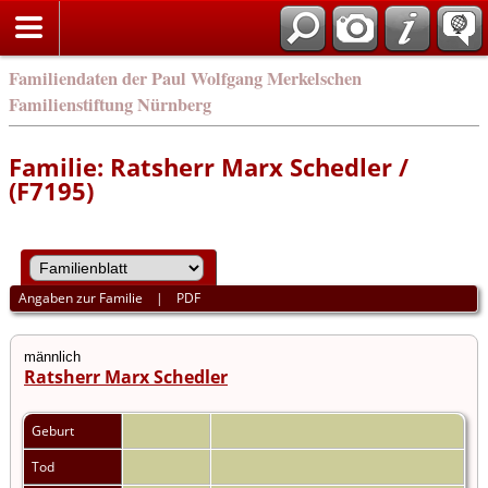
english
Familiendaten der Paul Wolfgang Merkelschen
Familienstiftung Nürnberg
Familie: Ratsherr Marx Schedler /
(F7195)
Angaben zur Familie
|
PDF
männlich
Ratsherr Marx Schedler
Geburt
Tod