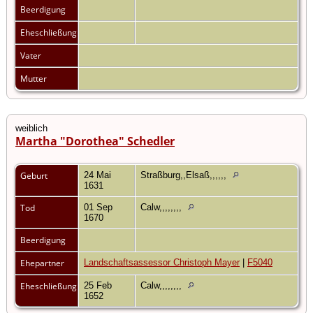
Beerdigung
Eheschließung
Vater
Mutter
weiblich
Martha "Dorothea" Schedler
Geburt
24 Mai
Straßburg,,Elsaß,,,,,,
1631
Tod
01 Sep
Calw,,,,,,,,
1670
Beerdigung
Ehepartner
Landschaftsassessor Christoph Mayer
|
F5040
Eheschließung
25 Feb
Calw,,,,,,,,
1652