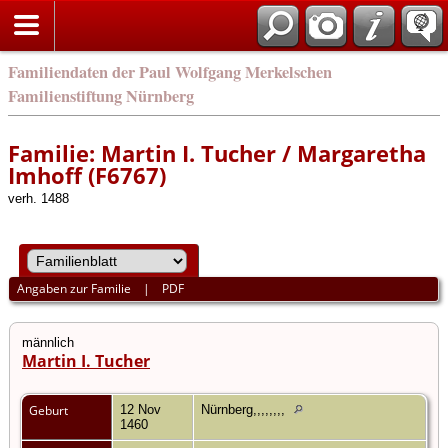
english
Familiendaten der Paul Wolfgang Merkelschen
Familienstiftung Nürnberg
Familie: Martin I. Tucher / Margaretha
Imhoff (F6767)
verh. 1488
Angaben zur Familie
|
PDF
männlich
Martin I. Tucher
Geburt
12 Nov
Nürnberg,,,,,,,,
1460