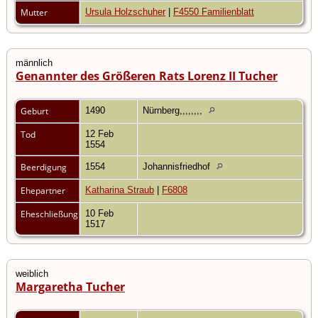
Mutter
Ursula Holzschuher
|
F4550 Familienblatt
männlich
Genannter des Größeren Rats Lorenz II Tucher
Geburt
1490
Nürnberg,,,,,,,,
Tod
12 Feb
1554
Beerdigung
1554
Johannisfriedhof
Ehepartner
Katharina Straub
|
F6808
Eheschließung
10 Feb
1517
weiblich
Margaretha Tucher