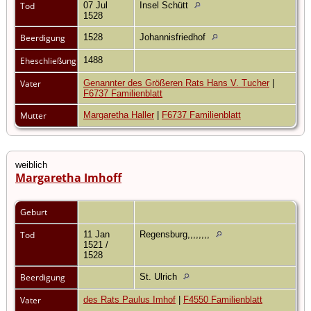
Tod
07 Jul
Insel Schütt
1528
Beerdigung
1528
Johannisfriedhof
Eheschließung
1488
Vater
Genannter des Größeren Rats Hans V. Tucher
|
F6737 Familienblatt
Mutter
Margaretha Haller
|
F6737 Familienblatt
weiblich
Margaretha Imhoff
Geburt
Tod
11 Jan
Regensburg,,,,,,,,
1521 /
1528
Beerdigung
St. Ulrich
Vater
des Rats Paulus Imhof
|
F4550 Familienblatt