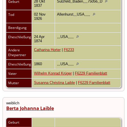
Geburt
28 Okt
Sulzfeld,,Baden,,,,75056,,D
1837
Tod
02 Nov
Allenhurst,,,USA,,,,,
1926
Beerdigung
Eheschließung
24 Apr
,,,USA,,,,,
1874
Andere
Catharina Horter
|
F6233
Ehepartner
Eheschließung
1860
,,,USA,,,,,
Vater
Wilhelm Konrad Krüger
|
F6229 Familienblatt
Mutter
Susanna Christina Laible
|
F6229 Familienblatt
weiblich
Berta Johanna Laible
Geburt