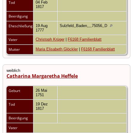
Tod
04 Feb
1817
Beerdigung
Eheschließung
19 Aug
Sulzfeld,,Baden,,,,75056,,D
1777
Vater
Christoph Krüger
|
F6168 Familienblatt
Mutter
Maria Elisabeth Glöckler
|
F6168 Familienblatt
weiblich
Catharina Margaretha Heffele
Geburt
26 Mai
1751
Tod
19 Dez
1817
Beerdigung
Vater