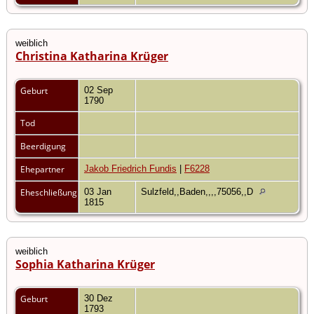
weiblich
Christina Katharina Krüger
Geburt
02 Sep
1790
Tod
Beerdigung
Ehepartner
Jakob Friedrich Fundis
|
F6228
Eheschließung
03 Jan
Sulzfeld,,Baden,,,,75056,,D
1815
weiblich
Sophia Katharina Krüger
Geburt
30 Dez
1793