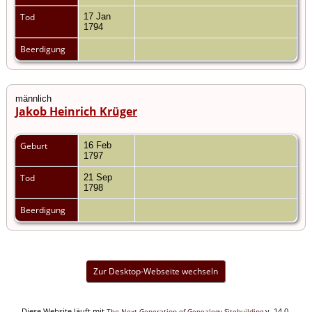
Tod
17 Jan
1794
Beerdigung
männlich
Jakob Heinrich Krüger
Geburt
16 Feb
1797
Tod
21 Sep
1798
Beerdigung
Zur Desktop-Webseite wechseln
Diese Website läuft mit
v. 14.0,
The Next Generation of Genealogy Sitebuilding