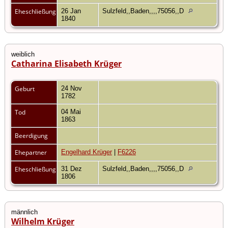
Eheschließung
26 Jan
Sulzfeld,,Baden,,,,75056,,D
1840
weiblich
Catharina Elisabeth Krüger
Geburt
24 Nov
1782
Tod
04 Mai
1863
Beerdigung
Ehepartner
Engelhard Krüger
|
F6226
Eheschließung
31 Dez
Sulzfeld,,Baden,,,,75056,,D
1806
männlich
Wilhelm Krüger