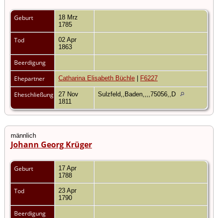
Geburt
18 Mrz
1785
Tod
02 Apr
1863
Beerdigung
Ehepartner
Catharina Elisabeth Büchle
|
F6227
Eheschließung
27 Nov
Sulzfeld,,Baden,,,,75056,,D
1811
männlich
Johann Georg Krüger
Geburt
17 Apr
1788
Tod
23 Apr
1790
Beerdigung