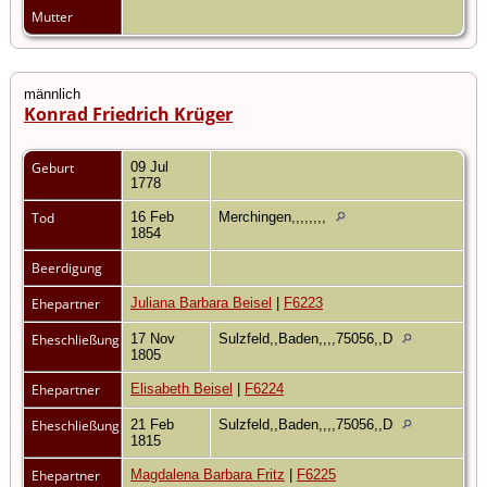
Mutter
männlich
Konrad Friedrich Krüger
Geburt
09 Jul
1778
Tod
16 Feb
Merchingen,,,,,,,,
1854
Beerdigung
Ehepartner
Juliana Barbara Beisel
|
F6223
Eheschließung
17 Nov
Sulzfeld,,Baden,,,,75056,,D
1805
Ehepartner
Elisabeth Beisel
|
F6224
Eheschließung
21 Feb
Sulzfeld,,Baden,,,,75056,,D
1815
Ehepartner
Magdalena Barbara Fritz
|
F6225