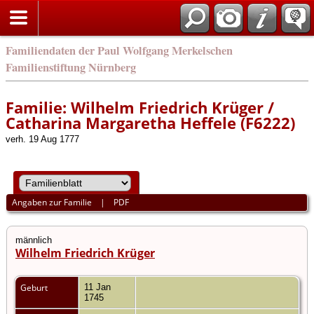
english
Familiendaten der Paul Wolfgang Merkelschen
Familienstiftung Nürnberg
Familie: Wilhelm Friedrich Krüger /
Catharina Margaretha Heffele (F6222)
verh. 19 Aug 1777
Angaben zur Familie
|
PDF
männlich
Wilhelm Friedrich Krüger
Geburt
11 Jan
1745