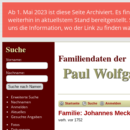
Ab 1. Mai 2023 ist diese Seite Archiviert. E
weiterhin in aktuellstem Stand bereitgestellt.
uns die Information, wo der Link zu finden w
Suche
Familiendaten der
Vorname:
Paul Wolfg
Nachname:
Erweiterte Suche
Nachnamen
Startseite
Suche
Anmelden
Anmelden
Aktuelles
Familie: Johannes Meck
Gesuchte Angaben
verh. vor 1752
Fotos
Dokumente