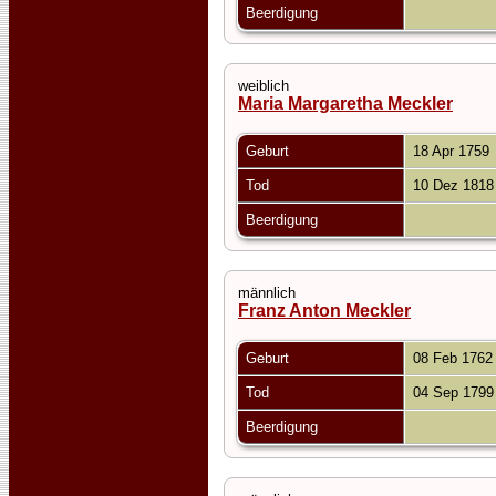
Beerdigung
weiblich
Maria Margaretha Meckler
Geburt
18 Apr 1759
Tod
10 Dez 181
Beerdigung
männlich
Franz Anton Meckler
Geburt
08 Feb 176
Tod
04 Sep 179
Beerdigung