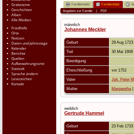
Grabsteine
Familientafel
Familienblatt
Ä
Geschichten
Angaben zur Familie
|
PDF
Alben
Alle Medien
männlich
Friedhöfe
Johannes Meckler
Orte
Notizen
Geburt
29 Aug 172
Daten und Jahrestage
Kalender
Tod
30 Mai 1808
Berichte
Quellen
Beerdigung
Aufbewahrungsorte
Statistik
Eheschließung
vor 1752
Sprache ändern
Lesezeichen
Vater
Joh. Peter M
Kontakt
Mutter
Margaretha
weiblich
Gertrude Hammel
Geburt
23 Feb 173