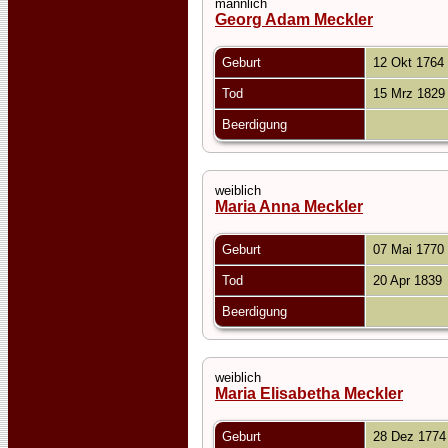
männlich
Georg Adam Meckler
Geburt
12 Okt 1764
Tod
15 Mrz 182
Beerdigung
weiblich
Maria Anna Meckler
Geburt
07 Mai 1770
Tod
20 Apr 1839
Beerdigung
weiblich
Maria Elisabetha Meckler
Geburt
28 Dez 177