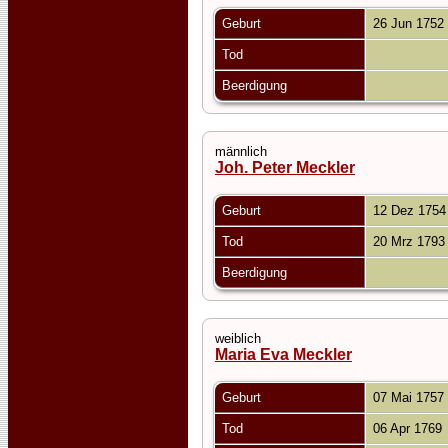
Geburt
26 Jun 1752
Tod
Beerdigung
männlich
Joh. Peter Meckler
Geburt
12 Dez 175
Tod
20 Mrz 179
Beerdigung
weiblich
Maria Eva Meckler
Geburt
07 Mai 1757
Tod
06 Apr 1769