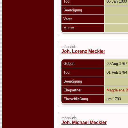
Tod
06 Jan 1800
Beerdigung
Vater
Mutter
männlich
Joh. Lorenz Meckler
Geburt
09 Aug 176
Tod
01 Feb 179
Beerdigung
Ehepartner
Magdalena 
Eheschließung
um 1793
männlich
Joh. Michael Meckler