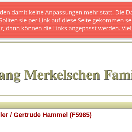
s finden damit keine Anpassungen mehr statt. Die
 Sollten sie per Link auf diese Seite gekommen se
ar, dann können die Links angepasst werden. Vie
ang Merkelschen Fami
ler / Gertrude Hammel (F5985)