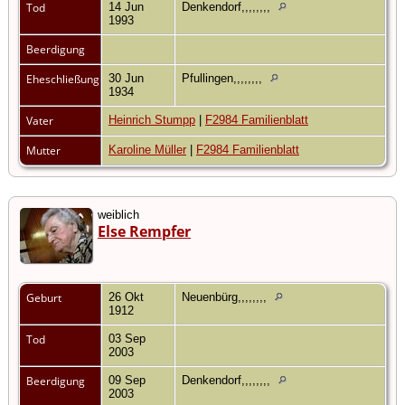
Tod
14 Jun
Denkendorf,,,,,,,,
1993
Beerdigung
Eheschließung
30 Jun
Pfullingen,,,,,,,,
1934
Vater
Heinrich Stumpp
|
F2984 Familienblatt
Mutter
Karoline Müller
|
F2984 Familienblatt
weiblich
Else Rempfer
Geburt
26 Okt
Neuenbürg,,,,,,,,
1912
Tod
03 Sep
2003
Beerdigung
09 Sep
Denkendorf,,,,,,,,
2003