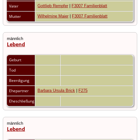
Vater
Gottlieb Rempfer
|
F3007 Familienblatt
Mutter
Wilhelmine Maier
|
F3007 Familienblatt
männlich
Lebend
Geburt
Tod
Beerdigung
Ehepartner
Barbara Ursula Brick
|
F275
Eheschließung
männlich
Lebend