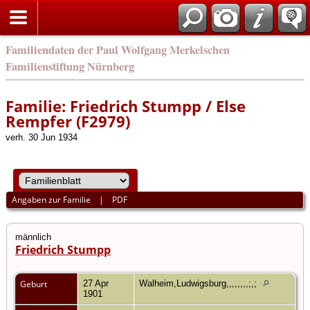
english
Familiendaten der Paul Wolfgang Merkelschen
Familienstiftung Nürnberg
Familie: Friedrich Stumpp / Else
Rempfer (F2979)
verh. 30 Jun 1934
Angaben zur Familie
|
PDF
männlich
Friedrich Stumpp
Geburt
27 Apr
Walheim,Ludwigsburg,,,,,,,,;,;
1901