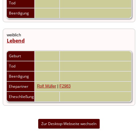
Tod
Beerdigung
weiblich
Lebend
Geburt
Tod
Beerdigung
Ehepartner
Rolf Müller
|
F2983
Eheschließung
Zur Desktop-Webseite wechseln