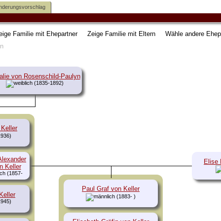
nderungsvorschlag
eige Familie mit Ehepartner
Zeige Familie mit Eltern
Wähle andere Ehep
alie von Rosenschild-Paulyn
(1835-1892)
Keller
1936)
Alexander
Elise
n Keller
(1857-
8)
Paul Graf von Keller
Keller
(1883- )
1945)