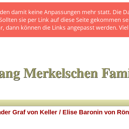
s finden damit keine Anpassungen mehr statt. Die
 Sollten sie per Link auf diese Seite gekommen se
ar, dann können die Links angepasst werden. Vie
ang Merkelschen Fami
der Graf von Keller / Elise Baronin von Rö