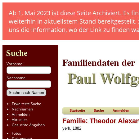
Ab 1. Mai 2023 ist diese Seite Archiviert. E
weiterhin in aktuellstem Stand bereitgestellt.
uns die Information, wo der Link zu finden w
Suche
Familiendaten der
Vorname:
Paul Wolfg
Nachname:
Erweiterte Suche
Nachnamen
Startseite
Suche
Anmelden
Anmelden
Aktuelles
Familie: Theodor Alexan
Gesuchte Angaben
verh. 1882
Fotos
Dokumente