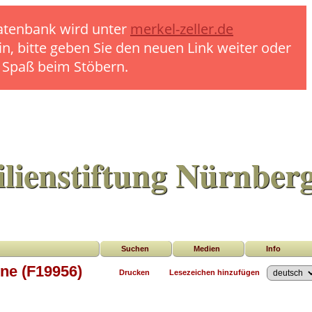
 Datenbank wird unter
merkel-zeller.de
in, bitte geben Sie den neuen Link weiter oder
l Spaß beim Stöbern.
lienstiftung Nürnber
Suchen
Medien
Info
nne (F19956)
Drucken
Lesezeichen hinzufügen