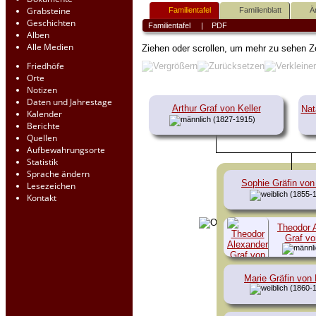
Grabsteine
Familientafel
Familienblatt
Ä
Geschichten
Familientafel
|
PDF
Alben
Alle Medien
Ziehen oder scrollen, um mehr zu sehen
Z
Friedhöfe
Orte
Notizen
Daten und Jahrestage
Arthur Graf von Keller
Nat
Kalender
(1827-1915)
Berichte
Quellen
Aufbewahrungsorte
Statistik
Sprache ändern
Sophie Gräfin von 
Lesezeichen
(1855-
Kontakt
Theodor 
Graf vo
191
Marie Gräfin von 
(1860-