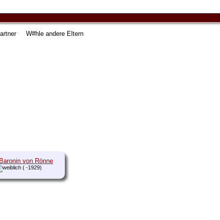
artner
W#hle andere Eltern
 Baronin von Rönne
( -1929)