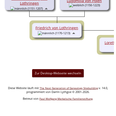
Ludomilla von Polen
Lothringen
(1150-1223)
(1151-1207)
Friedrich von Lothringen
(1170-1213)
Lorett
Zur Desktop-Webseite wechseln
Diese Website läuft mit
v. 14.0,
The Next Generation of Genealogy Sitebuilding
programmiert von Darrin Lythgoe © 2001-2026.
Betreut von
.
Paul Wolfgang Merkelsche Familienstiftung