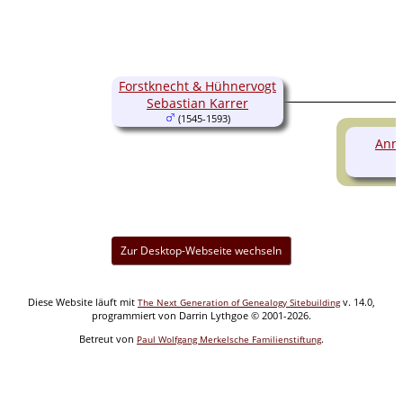
Forstknecht & Hühnervogt
Sebastian Karrer
(1545-1593)
Anna
Zur Desktop-Webseite wechseln
Diese Website läuft mit
v. 14.0,
The Next Generation of Genealogy Sitebuilding
programmiert von Darrin Lythgoe © 2001-2026.
Betreut von
.
Paul Wolfgang Merkelsche Familienstiftung