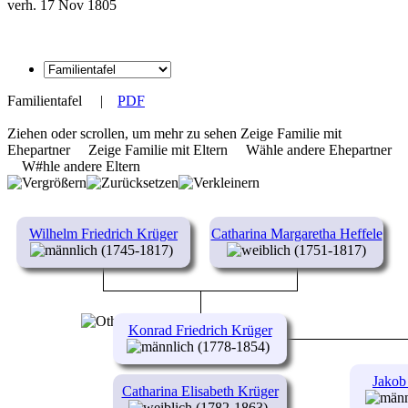
verh. 17 Nov 1805
Familientafel
|
PDF
Ziehen oder scrollen, um mehr zu sehen
Zeige Familie mit
Ehepartner
Zeige Familie mit Eltern
Wähle andere Ehepartner
W#hle andere Eltern
Wilhelm Friedrich Krüger
Catharina Margaretha Heffele
(1745-1817)
(1751-1817)
Konrad Friedrich Krüger
(1778-1854)
Jakob
Catharina Elisabeth Krüger
(1782-1863)