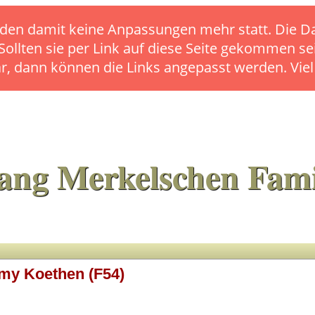
s finden damit keine Anpassungen mehr statt. Die
 Sollten sie per Link auf diese Seite gekommen se
ar, dann können die Links angepasst werden. Vie
ang Merkelschen Fami
mmy Koethen (F54)