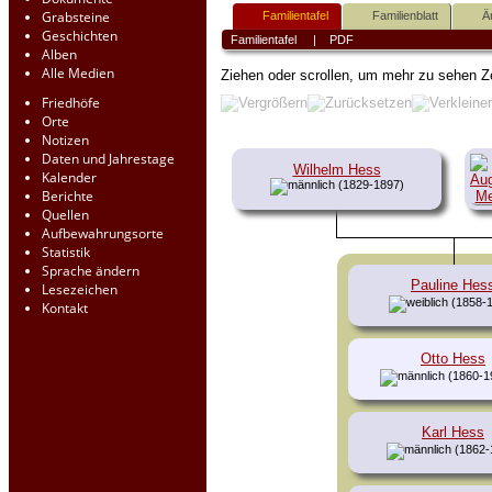
Grabsteine
Familientafel
Familienblatt
Ä
Geschichten
Familientafel
|
PDF
Alben
Alle Medien
Ziehen oder scrollen, um mehr zu sehen
Z
Friedhöfe
Orte
Notizen
Daten und Jahrestage
Wilhelm Hess
Kalender
(1829-1897)
Berichte
Quellen
Aufbewahrungsorte
Statistik
Sprache ändern
Pauline Hes
Lesezeichen
(1858-
Kontakt
Otto Hess
(1860-1
Karl Hess
(1862-