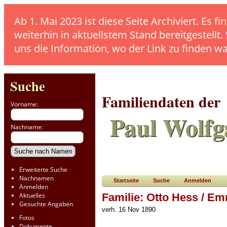
Ab 1. Mai 2023 ist diese Seite Archiviert. E
weiterhin in aktuellstem Stand bereitgestellt.
uns die Information, wo der Link zu finden w
Suche
Familiendaten der
Vorname:
Paul Wolfg
Nachname:
Erweiterte Suche
Nachnamen
Startseite
Suche
Anmelden
Anmelden
Aktuelles
Familie: Otto Hess / E
Gesuchte Angaben
verh. 16 Nov 1890
Fotos
Dokumente