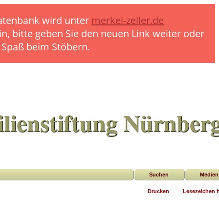
 Datenbank wird unter
merkel-zeller.de
in, bitte geben Sie den neuen Link weiter oder
l Spaß beim Stöbern.
lienstiftung Nürnber
Suchen
Medien
Drucken
Lesezeichen 