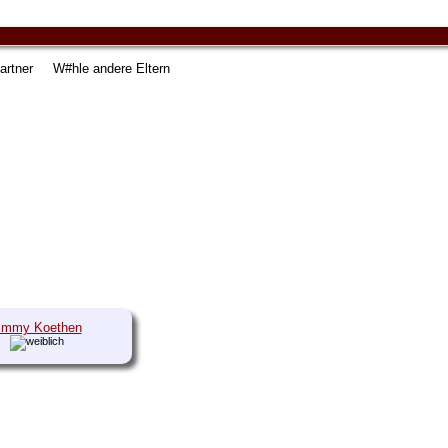
artner
W#hle andere Eltern
mmy Koethen