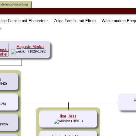
nderungsvorschlag
eige Familie mit Ehepartner
Zeige Familie mit Eltern
Wähle andere Ehep
Auguste Merkel
(1829-1895)
s
1942)
E
925)
Ilse Hess
(1891- )
1920)