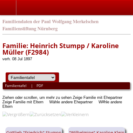
english
Familiendaten der Paul Wolfgang Merkelschen
Familienstiftung Nürnberg
Familie: Heinrich Stumpp / Karoline
Müller (F2984)
verh. 08 Jul 1897
Familientafel
|
PDF
Ziehen oder scrollen, um mehr zu sehen
Zeige Familie mit Ehepartner
Zeige Familie mit Eltern
Wähle andere Ehepartner
W#hle andere
Eltern
Gottlieb "Friedrich" Stumpp
"Wilhelmine" Karoline Klein