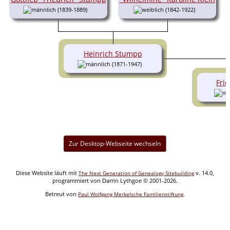
(1839-1889)
(1842-1922)
Heinrich Stumpp
(1871-1947)
Fri
Zur Desktop-Webseite wechseln
Diese Website läuft mit
v. 14.0,
The Next Generation of Genealogy Sitebuilding
programmiert von Darrin Lythgoe © 2001-2026.
Betreut von
.
Paul Wolfgang Merkelsche Familienstiftung