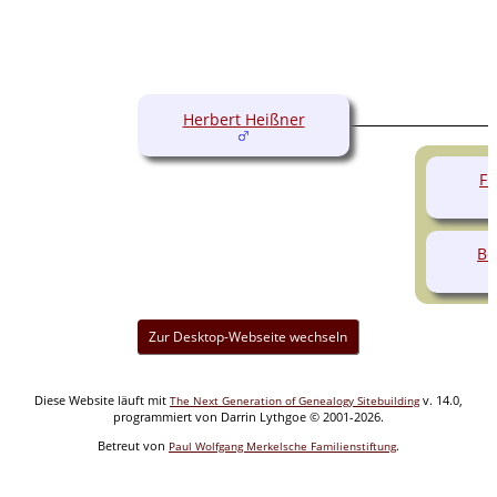
Herbert Heißner
Fr
Be
Zur Desktop-Webseite wechseln
Diese Website läuft mit
v. 14.0,
The Next Generation of Genealogy Sitebuilding
programmiert von Darrin Lythgoe © 2001-2026.
Betreut von
.
Paul Wolfgang Merkelsche Familienstiftung