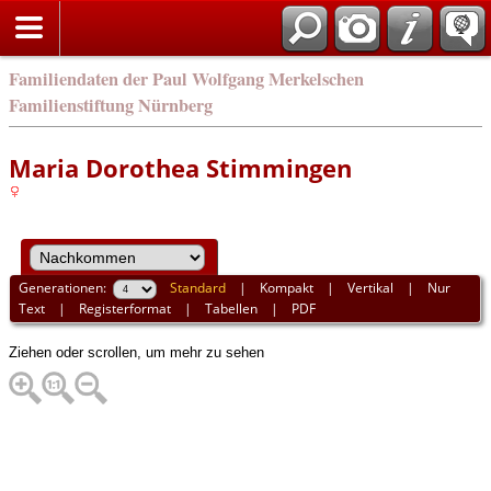
english
Familiendaten der Paul Wolfgang Merkelschen
Familienstiftung Nürnberg
Maria Dorothea Stimmingen
Generationen:
Standard
|
Kompakt
|
Vertikal
|
Nur
Text
|
Registerformat
|
Tabellen
|
PDF
Ziehen oder scrollen, um mehr zu sehen