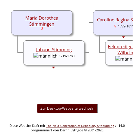
Maria Dorothea
Caroline Regina S
Stimmingen
1772-1811
Feldprediger
Johann Stimming
Wilhelm
1719-1780
Zur Desktop-Webseite wechseln
Diese Website läuft mit
v. 14.0,
The Next Generation of Genealogy Sitebuilding
programmiert von Darrin Lythgoe © 2001-2026.