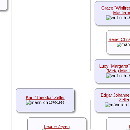
Grace "Winifre
Master
1
Benet Chri
Lucy "Margaret
(Meta) Mas
1
Edgar Johanne
Karl "Theodor" Zeller
Zeller
1870-1918
1
Leonie Zeyen