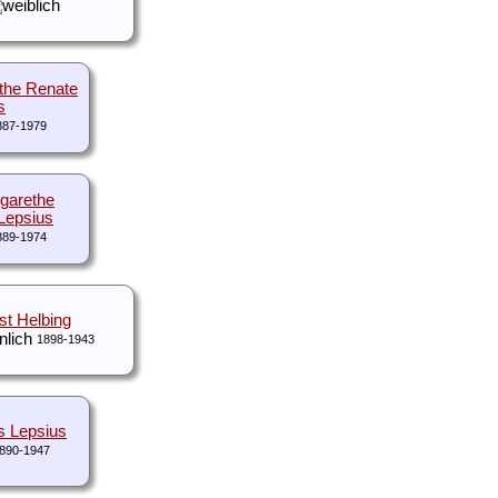
the Renate
s
887-1979
rgarethe
 Lepsius
889-1974
st Helbing
1898-1943
s Lepsius
890-1947