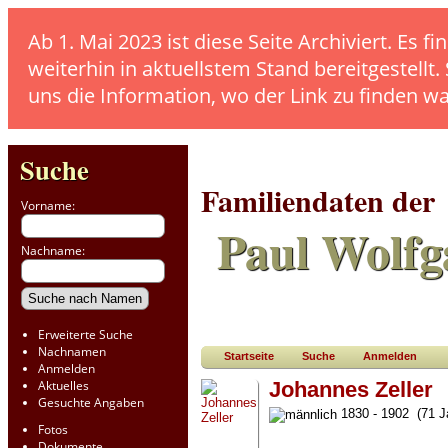
Ab 1. Mai 2023 ist diese Seite Archiviert. E
weiterhin in aktuellstem Stand bereitgestellt.
uns die Information, wo der Link zu finden w
Suche
Familiendaten der
Vorname:
Paul Wolfg
Nachname:
Erweiterte Suche
Nachnamen
Startseite
Suche
Anmelden
Anmelden
Aktuelles
Johannes Zeller
Gesuchte Angaben
1830 - 1902 (71 J
Fotos
Dokumente