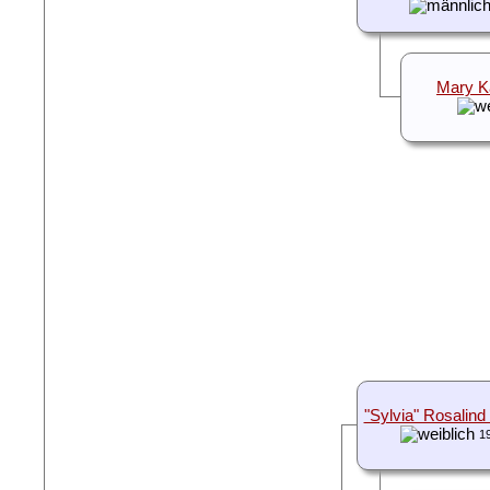
Mary K
"Sylvia" Rosalin
1