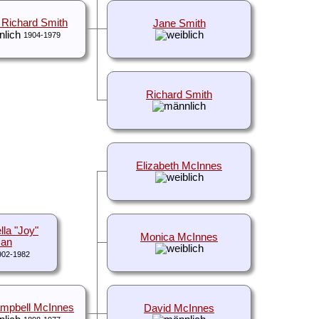
Richard Smith
Jane Smith
1904-1979
Richard Smith
Elizabeth McInnes
lla "Joy"
Monica McInnes
man
902-1982
mpbell McInnes
David McInnes