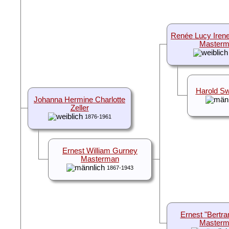
Renée Lucy Irene
Master
Harold Sw
Johanna Hermine Charlotte
Zeller
1876-1961
Ernest William Gurney
Masterman
1867-1943
Ernest "Bertra
Master