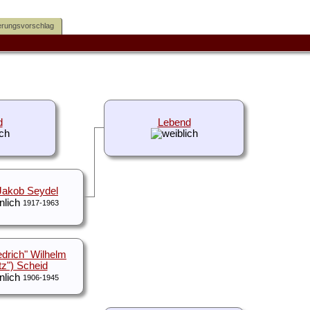
rungsvorschlag
d
Lebend
Jakob Seydel
1917-1963
iedrich" Wilhelm
itz") Scheid
1906-1945