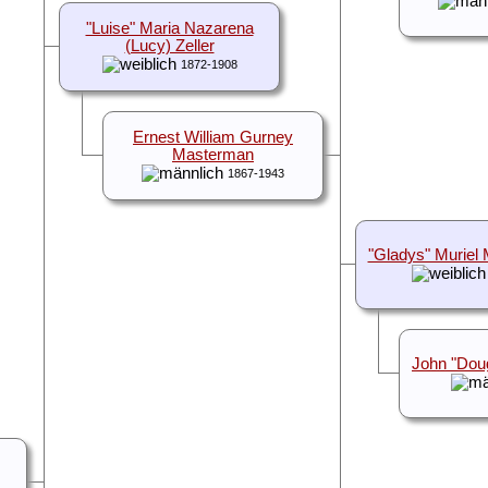
"Luise" Maria Nazarena
(Lucy) Zeller
1872-1908
Ernest William Gurney
Masterman
1867-1943
"Gladys" Muriel
John "Dou