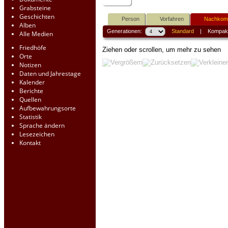
Grabsteine
Geschichten
Person
Vorfahren
Nachko
Alben
Generationen:
Standard
|
Kompak
Alle Medien
Friedhöfe
Ziehen oder scrollen, um mehr zu sehen
Orte
Notizen
Daten und Jahrestage
Kalender
Berichte
Quellen
Aufbewahrungsorte
Statistik
Sprache ändern
Lesezeichen
Kontakt