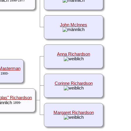
1898-1977
John McInnes
Anna Richardson
 Masterman
1900-
Corinne Richardson
glas" Richardson
1899-
Margaret Richardson