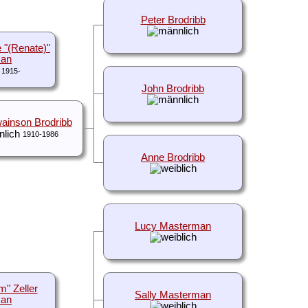
Peter Brodribb
 "(Renate)"
man
1915-
John Brodribb
ainson Brodribb
1910-1986
Anne Brodribb
Lucy Masterman
m" Zeller
Sally Masterman
man