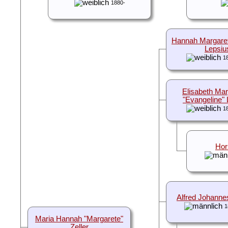
1880-
Hannah Margare
Lepsiu
1
Elisabeth Ma
"Evangeline"
1
Hor
Alfred Johanne
1
Maria Hannah "Margarete"
Zeller