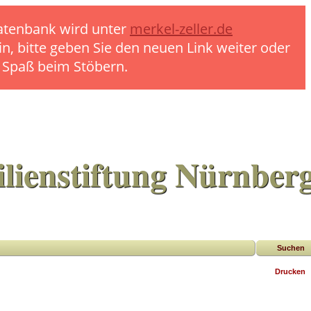
 Datenbank wird unter
merkel-zeller.de
in, bitte geben Sie den neuen Link weiter oder
l Spaß beim Stöbern.
lienstiftung Nürnber
Suchen
Drucken