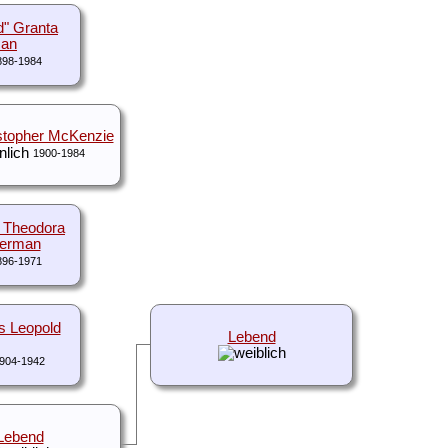
d" Granta
man
898-1984
stopher McKenzie
1900-1984
" Theodora
terman
896-1971
s Leopold
Lebend
904-1942
Lebend