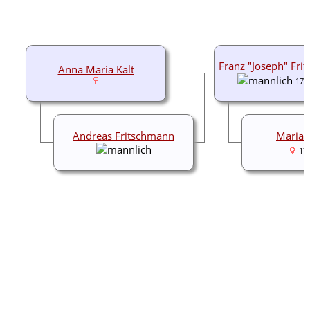
Franz "Joseph" Fri
Anna Maria Kalt
175
Andreas Fritschmann
Maria 
17