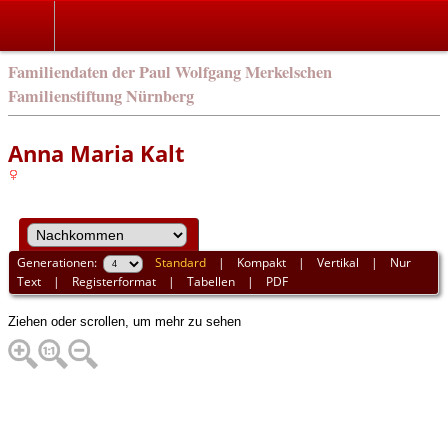
english
Familiendaten der Paul Wolfgang Merkelschen
Familienstiftung Nürnberg
Anna Maria Kalt
Generationen:
Standard
|
Kompakt
|
Vertikal
|
Nur
Text
|
Registerformat
|
Tabellen
|
PDF
Ziehen oder scrollen, um mehr zu sehen