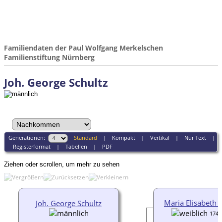
Familiendaten der Paul Wolfgang Merkelschen
Familienstiftung Nürnberg
Joh. George Schultz
Generationen:
Standard
|
Kompakt
|
Vertikal
|
Nur Text
|
Registerformat
|
Tabellen
|
PDF
Ziehen oder scrollen, um mehr zu sehen
Maria Elisabeth 
Joh. George Schultz
1743