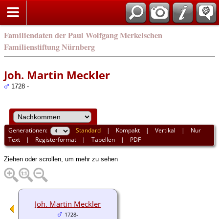
english
Familiendaten der Paul Wolfgang Merkelschen
Familienstiftung Nürnberg
Joh. Martin Meckler
1728 -
Generationen:
Standard
|
Kompakt
|
Vertikal
|
Nur
Text
|
Registerformat
|
Tabellen
|
PDF
Ziehen oder scrollen, um mehr zu sehen
Joh. Martin Meckler
1728-