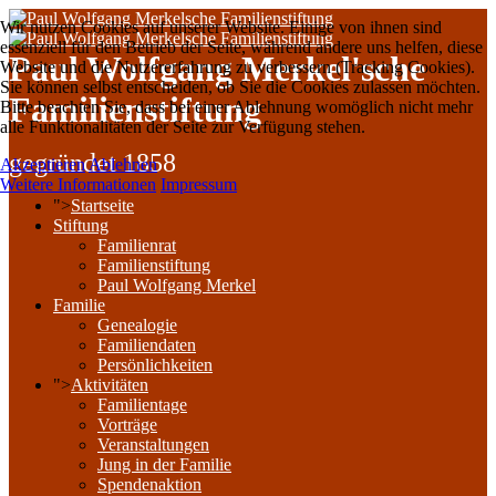
Wir nutzen Cookies auf unserer Website. Einige von ihnen sind
essenziell für den Betrieb der Seite, während andere uns helfen, diese
Paul Wolfgang Merkel'sche
Website und die Nutzererfahrung zu verbessern (Tracking Cookies).
Sie können selbst entscheiden, ob Sie die Cookies zulassen möchten.
Familienstiftung
Bitte beachten Sie, dass bei einer Ablehnung womöglich nicht mehr
alle Funktionalitäten der Seite zur Verfügung stehen.
gegründet 1858
Akzeptieren
Ablehnen
Weitere Informationen
Impressum
">
Startseite
Stiftung
Familienrat
Familienstiftung
Paul Wolfgang Merkel
Familie
Genealogie
Familiendaten
Persönlichkeiten
">
Aktivitäten
Familientage
Vorträge
Veranstaltungen
Jung in der Familie
Spendenaktion