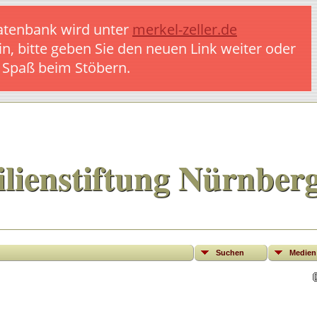
 Datenbank wird unter
merkel-zeller.de
in, bitte geben Sie den neuen Link weiter oder
l Spaß beim Stöbern.
lienstiftung Nürnber
Suchen
Medien