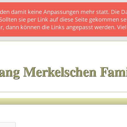
s finden damit keine Anpassungen mehr statt. Die
 Sollten sie per Link auf diese Seite gekommen se
ar, dann können die Links angepasst werden. Vie
ang Merkelschen Fami