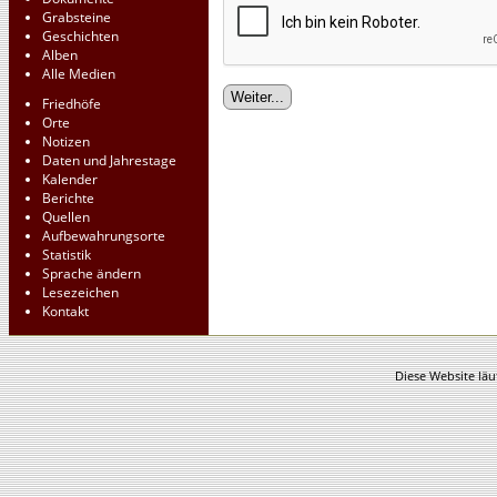
Grabsteine
Geschichten
Alben
Alle Medien
Friedhöfe
Orte
Notizen
Daten und Jahrestage
Kalender
Berichte
Quellen
Aufbewahrungsorte
Statistik
Sprache ändern
Lesezeichen
Kontakt
Diese Website läu