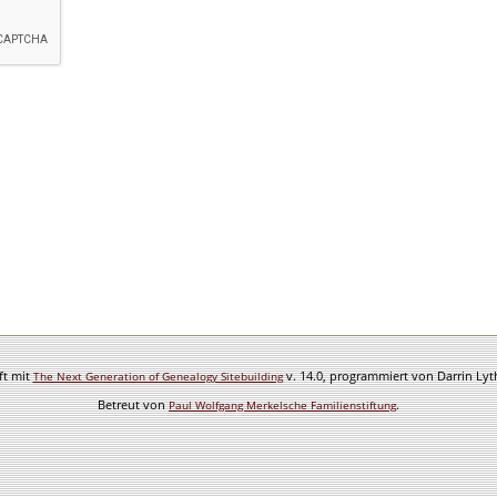
ft mit
v. 14.0, programmiert von Darrin Ly
The Next Generation of Genealogy Sitebuilding
Betreut von
.
Paul Wolfgang Merkelsche Familienstiftung