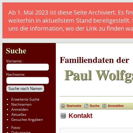
Ab 1. Mai 2023 ist diese Seite Archiviert. E
weiterhin in aktuellstem Stand bereitgestellt.
uns die Information, wo der Link zu finden w
Suche
Familiendaten der
Vorname:
Paul Wolfg
Nachname:
Erweiterte Suche
Nachnamen
Startseite
Suche
Anmelden
Anmelden
Aktuelles
Kontakt
Gesuchte Angaben
Fotos
Dokumente