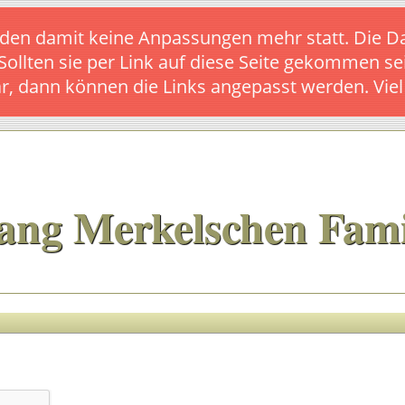
s finden damit keine Anpassungen mehr statt. Die
 Sollten sie per Link auf diese Seite gekommen se
ar, dann können die Links angepasst werden. Vie
ang Merkelschen Fami