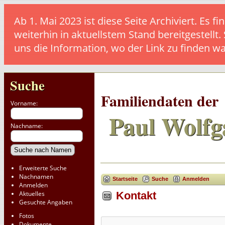
Ab 1. Mai 2023 ist diese Seite Archiviert. E
weiterhin in aktuellstem Stand bereitgestellt.
uns die Information, wo der Link zu finden w
Suche
Familiendaten der
Vorname:
Paul Wolfg
Nachname:
Erweiterte Suche
Nachnamen
Startseite
Suche
Anmelden
Anmelden
Aktuelles
Kontakt
Gesuchte Angaben
Fotos
Dokumente