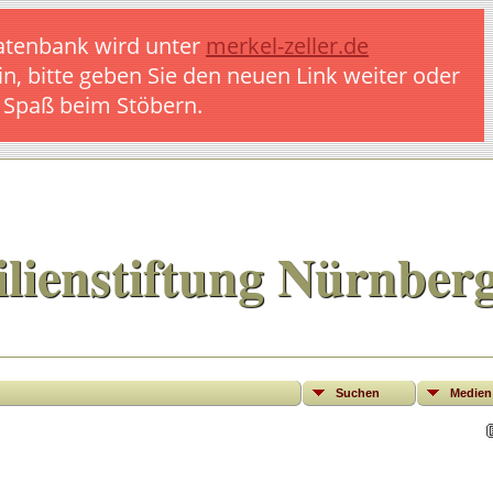
 Datenbank wird unter
merkel-zeller.de
in, bitte geben Sie den neuen Link weiter oder
l Spaß beim Stöbern.
lienstiftung Nürnber
Suchen
Medien