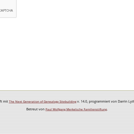
ft mit
v. 14.0, programmiert von Darrin Ly
The Next Generation of Genealogy Sitebuilding
Betreut von
.
Paul Wolfgang Merkelsche Familienstiftung