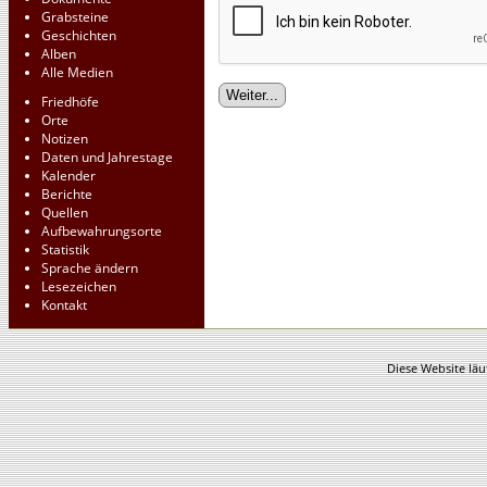
Grabsteine
Geschichten
Alben
Alle Medien
Friedhöfe
Orte
Notizen
Daten und Jahrestage
Kalender
Berichte
Quellen
Aufbewahrungsorte
Statistik
Sprache ändern
Lesezeichen
Kontakt
Diese Website läu