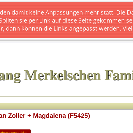
s finden damit keine Anpassungen mehr statt. Die
 Sollten sie per Link auf diese Seite gekommen se
ar, dann können die Links angepasst werden. Vie
ang Merkelschen Fami
an Zoller + Magdalena (F5425)
nderungsvorschlag