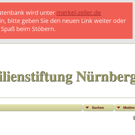
 Datenbank wird unter
merkel-zeller.de
in, bitte geben Sie den neuen Link weiter oder
l Spaß beim Stöbern.
lienstiftung Nürnber
Suchen
Medien