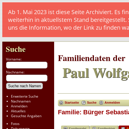
Ab 1. Mai 2023 ist diese Seite Archiviert. E
weiterhin in aktuellstem Stand bereitgestellt.
uns die Information, wo der Link zu finden w
Suche
Familiendaten der
Vorname:
Paul Wolfg
Nachname:
Erweiterte Suche
Nachnamen
Startseite
Suche
Anmelden
Anmelden
Aktuelles
Familie: Bürger Sebasti
Gesuchte Angaben
Fotos
Dokumente
Familientafel
Familienblatt
Ä