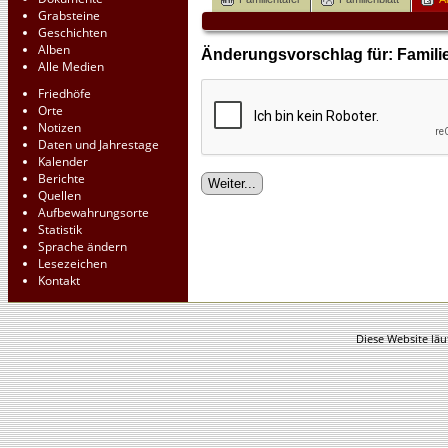
Grabsteine
Geschichten
Alben
Änderungsvorschlag für: Familie
Alle Medien
Friedhöfe
Orte
Notizen
Daten und Jahrestage
Kalender
Berichte
Quellen
Aufbewahrungsorte
Statistik
Sprache ändern
Lesezeichen
Kontakt
Diese Website läu