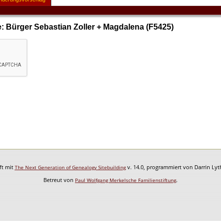
: Bürger Sebastian Zoller + Magdalena (F5425)
ft mit
v. 14.0, programmiert von Darrin Ly
The Next Generation of Genealogy Sitebuilding
Betreut von
.
Paul Wolfgang Merkelsche Familienstiftung