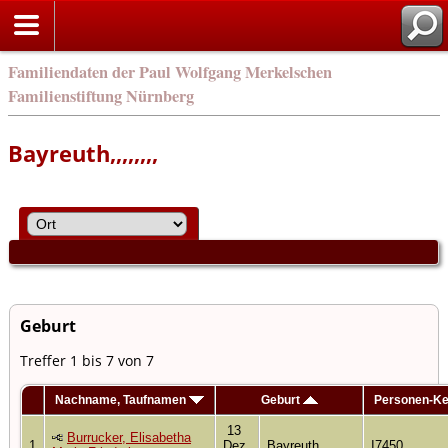
e
Familiendaten der Paul Wolfgang Merkelschen
Familienstiftung Nürnberg
Bayreuth,,,,,,,,
Geburt
Treffer 1 bis 7 von 7
Nachname, Taufnamen
Geburt
Personen-K
13
Burrucker, Elisabetha
1
Dez
Bayreuth,,,,,,,,
I7450