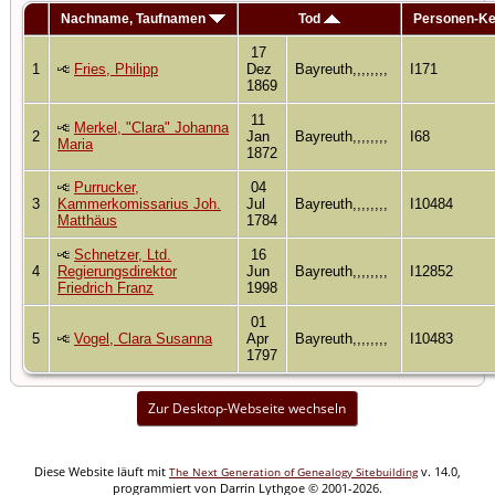
Nachname, Taufnamen
Tod
Personen-K
17
1
Fries, Philipp
Dez
Bayreuth,,,,,,,,
I171
1869
11
Merkel, "Clara" Johanna
2
Jan
Bayreuth,,,,,,,,
I68
Maria
1872
Purrucker,
04
3
Kammerkomissarius Joh.
Jul
Bayreuth,,,,,,,,
I10484
Matthäus
1784
Schnetzer, Ltd.
16
4
Regierungsdirektor
Jun
Bayreuth,,,,,,,,
I12852
Friedrich Franz
1998
01
5
Vogel, Clara Susanna
Apr
Bayreuth,,,,,,,,
I10483
1797
Zur Desktop-Webseite wechseln
Diese Website läuft mit
v. 14.0,
The Next Generation of Genealogy Sitebuilding
programmiert von Darrin Lythgoe © 2001-2026.