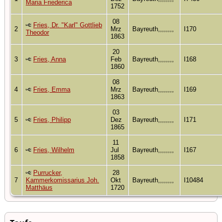
Maria Friederica
1752
08
Fries, Dr. "Karl" Gottlieb
2
Mrz
Bayreuth,,,,,,,,
I170
Theodor
1863
20
3
Fries, Anna
Feb
Bayreuth,,,,,,,,
I168
1860
08
4
Fries, Emma
Mrz
Bayreuth,,,,,,,,
I169
1863
03
5
Fries, Philipp
Dez
Bayreuth,,,,,,,,
I171
1865
11
6
Fries, Wilhelm
Jul
Bayreuth,,,,,,,,
I167
1858
Purrucker,
28
7
Kammerkomissarius Joh.
Okt
Bayreuth,,,,,,,,
I10484
Matthäus
1720