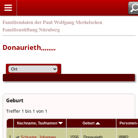
Familiendaten der Paul Wolfgang Merkelschen
Familienstiftung Nürnberg
Donaurieth,,,,,,,,
Geburt
Treffer 1 bis 1 von 1
Nachname, Taufnamen
Geburt
Personen
1
Schuster, Johannes
1556
Donaurieth,,,,,,,,
I8982