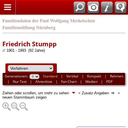
english
Familiendaten der Paul Wolfgang Merkelschen
Familienstiftung Nürnberg
Friedrich Stumpp
1901 - 1993 (92 Jahre)
Generationen:
Standard
|
Vertikal
|
Kompakt
|
Rahmen
|
Nur Text
|
Ahnenliste
|
Fan Chart
|
Medien
|
PDF
Ziehen oder scrollen, um mehr zu sehen
= Zusatz-Angaben
=
neuen Stammbaum zeigen