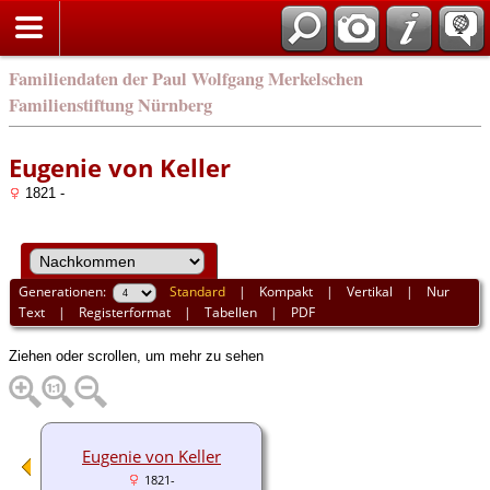
english
Familiendaten der Paul Wolfgang Merkelschen
Familienstiftung Nürnberg
Eugenie von Keller
1821 -
Generationen:
Standard
|
Kompakt
|
Vertikal
|
Nur
Text
|
Registerformat
|
Tabellen
|
PDF
Ziehen oder scrollen, um mehr zu sehen
Eugenie von Keller
1821-