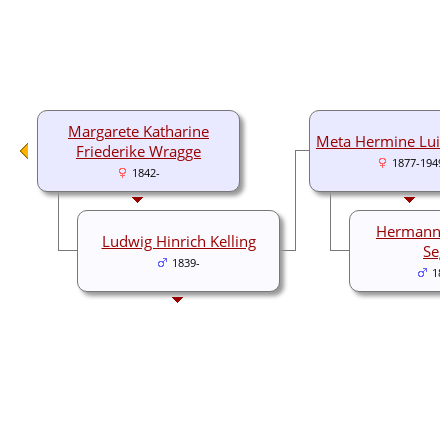
Margarete Katharine
Meta Hermine Luise
Friederike Wragge
1877-1949
1842-
Hermann H
Ludwig Hinrich Kelling
Seg
1839-
18