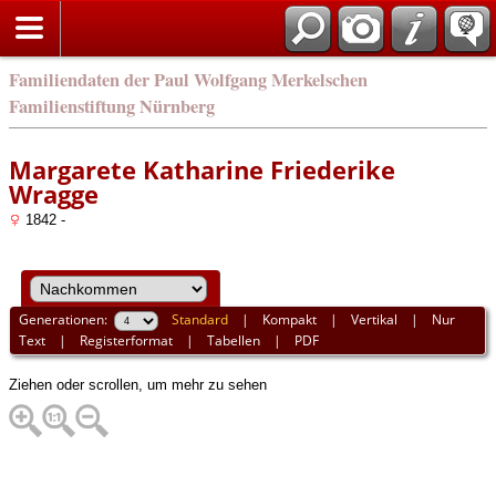
english
Familiendaten der Paul Wolfgang Merkelschen
Familienstiftung Nürnberg
Margarete Katharine Friederike
Wragge
1842 -
Generationen:
Standard
|
Kompakt
|
Vertikal
|
Nur
Text
|
Registerformat
|
Tabellen
|
PDF
Ziehen oder scrollen, um mehr zu sehen